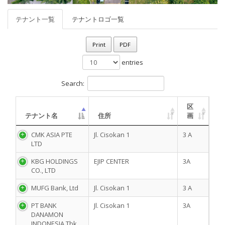
テナント一覧
テナントロゴ一覧
Print
PDF
entries
Search:
区
テナント名
住所
画
CMK ASIA PTE
Jl. Cisokan 1
3 A
LTD
KBG HOLDINGS
EJIP CENTER
3A
CO., LTD
MUFG Bank, Ltd
Jl. Cisokan 1
3 A
PT BANK
Jl. Cisokan 1
3A
DANAMON
INDONESIA Tbk.