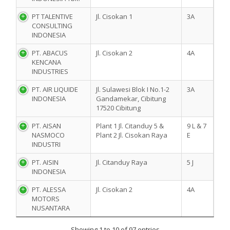
PT TALENTIVE
Jl. Cisokan 1
3A
CONSULTING
INDONESIA
PT. ABACUS
Jl. Cisokan 2
4A
KENCANA
INDUSTRIES
PT. AIR LIQUIDE
Jl. Sulawesi Blok I No.1-2
3A
INDONESIA
Gandamekar, Cibitung
17520 Cibitung
PT. AISAN
Plant 1 Jl. Citanduy 5 &
9 L & 7
NASMOCO
Plant 2 Jl. Cisokan Raya
E
INDUSTRI
PT. AISIN
Jl. Citanduy Raya
5 J
INDONESIA
PT. ALESSA
Jl. Cisokan 2
4A
MOTORS
NUSANTARA
Showing 1 to 10 of 97 entries