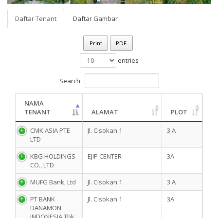
Daftar Tenant
Daftar Gambar
Print
PDF
entries
Search:
NAMA
TENANT
ALAMAT
PLOT
CMK ASIA PTE
Jl. Cisokan 1
3 A
LTD
KBG HOLDINGS
EJIP CENTER
3A
CO., LTD
MUFG Bank, Ltd
Jl. Cisokan 1
3 A
PT BANK
Jl. Cisokan 1
3A
DANAMON
INDONESIA Tbk.