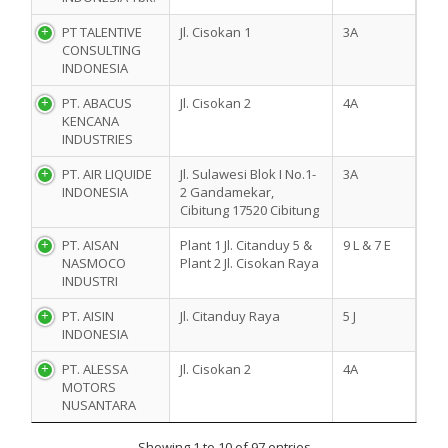
PT TALENTIVE
Jl. Cisokan 1
3A
CONSULTING
INDONESIA
PT. ABACUS
Jl. Cisokan 2
4A
KENCANA
INDUSTRIES
PT. AIR LIQUIDE
Jl. Sulawesi Blok I No.1-
3A
INDONESIA
2 Gandamekar,
Cibitung 17520 Cibitung
PT. AISAN
Plant 1 Jl. Citanduy 5 &
9 L & 7 E
NASMOCO
Plant 2 Jl. Cisokan Raya
INDUSTRI
PT. AISIN
Jl. Citanduy Raya
5 J
INDONESIA
PT. ALESSA
Jl. Cisokan 2
4A
MOTORS
NUSANTARA
Showing 1 to 10 of 97 entries