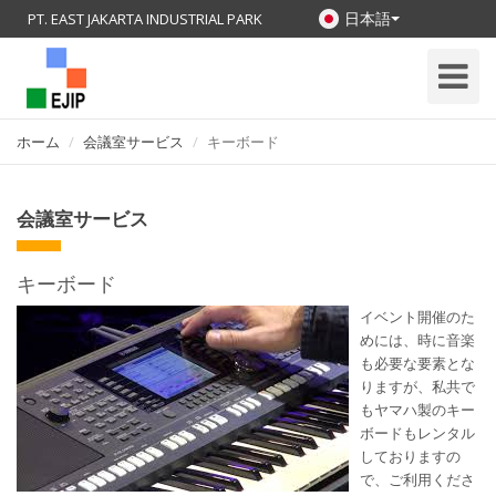
日本語
PT. EAST JAKARTA INDUSTRIAL PARK
Toggle
Navigati
ホーム
会議室サービス
キーボード
会議室サービス
キーボード
イベント開催のた
めには、時に音楽
も必要な要素とな
りますが、私共で
もヤマハ製のキー
ボードもレンタル
しておりますの
で、ご利用くださ