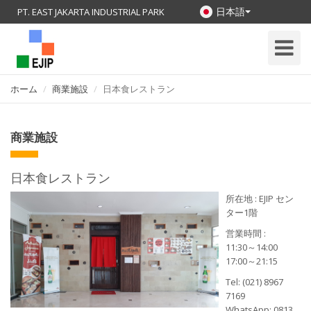
日本語
PT. EAST JAKARTA INDUSTRIAL PARK
Toggle
Navigati
ホーム
商業施設
日本食レストラン
商業施設
日本食レストラン
所在地 : EJIP セン
ター1階
営業時間 :
11:30～14:00
17:00～21:15
Tel: (021) 8967
7169
WhatsApp: 0813