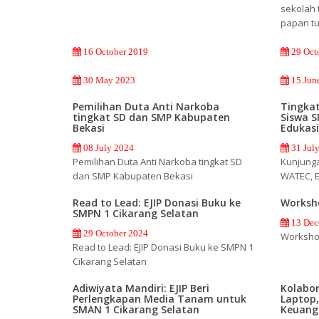
sekolah
papan tu
16 October 2019
29 Oct
30 May 2023
15 Jun
Pemilihan Duta Anti Narkoba
Tingka
tingkat SD dan SMP Kabupaten
Siswa 
Bekasi
Edukasi
08 July 2024
31 Jul
Pemilihan Duta Anti Narkoba tingkat SD
Kunjung
dan SMP Kabupaten Bekasi
WATEC, E
Read to Lead: EJIP Donasi Buku ke
Worksho
SMPN 1 Cikarang Selatan
13 Dec
29 October 2024
Worksho
Read to Lead: EJIP Donasi Buku ke SMPN 1
Cikarang Selatan
Adiwiyata Mandiri: EJIP Beri
Kolabor
Perlengkapan Media Tanam untuk
Laptop, 
SMAN 1 Cikarang Selatan
Keuang