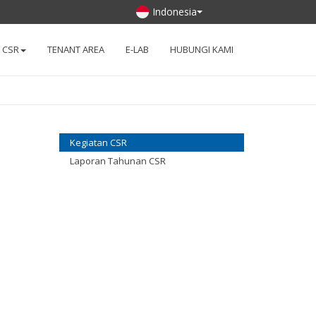
Indonesia
CSR
TENANT AREA
E-LAB
HUBUNGI KAMI
Kegiatan CSR
Laporan Tahunan CSR